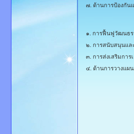
๗. ด้านการป้องกัน
๑. การฟื้นฟูวัฒนธร
๒. การสนับสนุนและส่
๓. การส่งเสริมการ
๔. ด้านการวางแผน ก