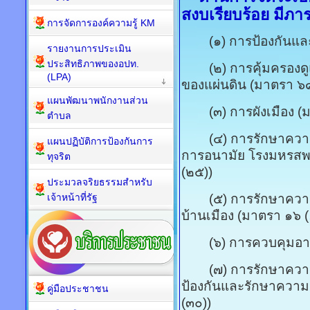
สงบเรียบร้อย มีภารกิ
การจัดการองค์ความรู้ KM
(๑) การป้องกันและ
รายงานการประเมิน
ประสิทธิภาพของอปท.
(๒) การคุ้มครองดูแ
(LPA)
ของแผ่นดิน (มาตรา ๖๘
แผนพัฒนาพนักงานส่วน
(๓) การผังเมือง (ม
ตำบล
(๔) การรักษาความป
แผนปฏิบัติการป้องกันการ
การอนามัย โรงมหรสพ
ทุจริต
(๒๕))
ประมวลจริยธรรมสำหรับ
เจ้าหน้าที่รัฐ
(๕) การรักษาความส
บ้านเมือง (มาตรา ๑๖ 
(๖) การควบคุมอาคา
(๗) การรักษาความสง
ป้องกันและรักษาความ
คู่มือประชาชน
(๓๐))