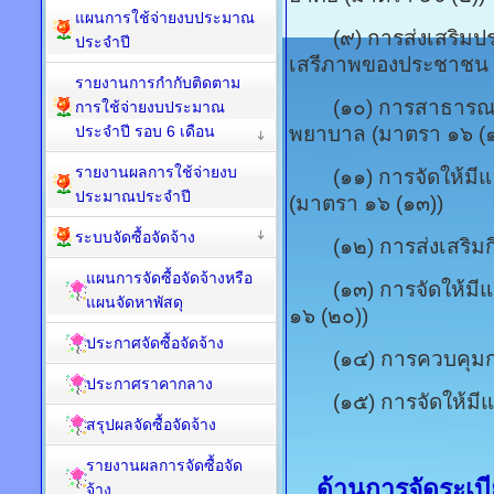
แผนการใช้จ่ายงบประมาณ
(๙) การส่งเสริมปร
ประจำปี
เสรีภาพของประชาชน 
รายงานการกำกับติดตาม
(๑๐) การสาธารณสุข
การใช้จ่ายงบประมาณ
ประจำปี รอบ 6 เดือน
พยาบาล (มาตรา ๑๖ (
รายงานผลการใช้จ่ายงบ
(๑๑) การจัดให้มีและ
ประมาณประจำปี
(มาตรา ๑๖ (๑๓))
ระบบจัดซื้อจัดจ้าง
(๑๒) การส่งเสริมกี
แผนการจัดซื้อจัดจ้างหรือ
(๑๓) การจัดให้มีแ
แผนจัดหาพัสดุ
๑๖ (๒๐))
ประกาศจัดซื้อจัดจ้าง
(๑๔) การควบคุมการเล
ประกาศราคากลาง
(๑๕) การจัดให้มีและ
สรุปผลจัดซื้อจัดจ้าง
รายงานผลการจัดซื้อจัด
ด้านการจัดระเบ
จ้าง