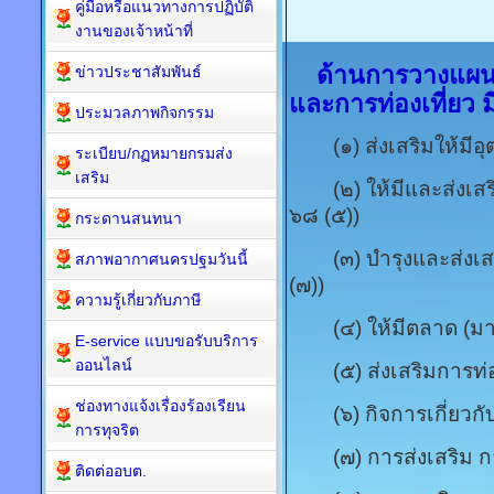
คู่มือหรือแนวทางการปฏิบัติ
งานของเจ้าหน้าที่
ด้านการวางแผน
ข่าวประชาสัมพันธ์
และการท่องเที่ยว มีภ
ประมวลภาพกิจกรรม
(๑) ส่งเสริมให้มีอุ
ระเบียบ/กฏหมายกรมส่ง
เสริม
(๒) ให้มีและส่งเสร
๖๘ (๕))
กระดานสนทนา
(๓) บำรุงและส่งเส
สภาพอากาศนครปฐมวันนี้
(๗))
ความรู้เกี่ยวกับภาษี
(๔) ให้มีตลาด (มา
E-service แบบขอรับบริการ
ออนไลน์
(๕) ส่งเสริมการท่อง
ช่องทางแจ้งเรื่องร้องเรียน
(๖) กิจการเกี่ยวกับ
การทุจริต
(๗) การส่งเสริม กา
ติดต่ออบต.