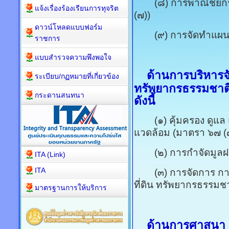
(๘) การพาณิชยกรรม
แจ้งเรื่องร้องเรียนการทุจริต
(๗))
ดาวน์โหลดแบบฟอร์ม
(๙) การจัดทำแผนพัฒ
ราชการ
แบบสำรวจความพึงพอใจ
ด้านการบริหารจ
ระเบียบ/กฏหมายที่เกี่ยวข้อง
ทรัพยากรธรรมชาติแ
กระดานสนทนา
ดังนี้
(๑) คุ้มครอง ดูแล แ
แวดล้อม (มาตรา ๖๗ (
(๒) การกำจัดมูลฝอย ส
ITA (Link)
ITA
(๓) การจัดการ การบ
ที่ดิน ทรัพยากรธรรมช
มาตรฐานการให้บริการ
ด้านการศาสนา 