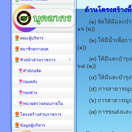
ด้านโครงสร้างพื้น
(๑) จัดให้มีและบำรุ
๑๖ (๒))
คณะผู้บริหาร
(๒) ให้มีน้ำเพื่อก
(๑))
สมาชิกสภาอบต
(๓) ให้มีและบำรุงกา
หัวหน้าส่วนราชการ
๖๘ (๒))
สำนักปลัด
(๔) ให้มีและบำรุงร
กองคลัง
(๕) การสาธารณูปโภค
กองช่าง
(๖) การสาธารณูปกา
หน่วยตรวจสอบภายใน
(๗) การขนส่งและกา
โครงสร้างส่วนราชการ
ข้อมูลผู้บริหาร