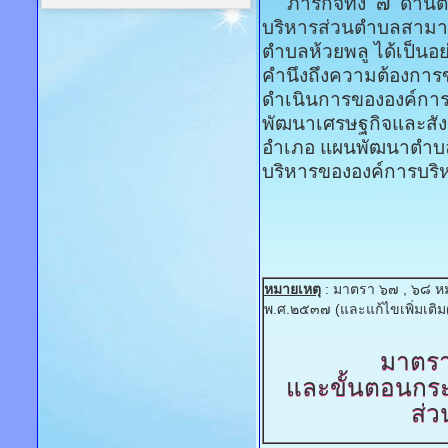
ภารกิจทั้ง ๗ ด้านต
บริหารส่วนตำบลสามา
ตำบลห้วยพลู ได้เป็นอ
คำนึงถึงความต้องการ
ดำเนินการขององค์การ
พัฒนาเศรษฐกิจและสัง
อำเภอ แผนพัฒนาตำบล
บริหารขององค์การบริ
หมายเหตุ
: มาตรา ๖๗ , ๖๘ ห
พ.ศ.๒๕๓๗ (และแก้ไขเพิ่มเติม
มาตรา
และขั้นตอนกร
ส่ว