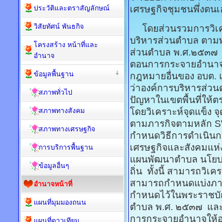
ประวัติและตราสัญลักษณ์
เศรษฐกิจชุมชนพึ่งตนเ
วิสัยทัศน์ พันธกิจ
โดยส่วนรวมการวิเคร
บริหารส่วนตำบล ตาม
โครงสร้าง หน้าที่และ
ส่วนตำบล พ.ศ.๒๕๓๗ 
อำนาจ
ตอนการกระจายอำนาจใ
ข้อมูลพื้นฐาน
กฎหมายอื่นของ อบต. แ
ว่าองค์การบริหารส่ว
สภาพทั่วไป
ปัญหาในเขตพื้นที่ให
สภาพทางสังคม
โดยวิเคราะห์จุดแข็ง 
ตามภารกิจตามหลัก S
สภาพทางเศรษฐกิจ
กำหนดวิธีการดำเนิน
เศรษฐกิจและสังคมแห่
การบริการพื้นฐาน
แผนพัฒนาตำบล นโยบา
ข้อมูลอื่นๆ
ถิ่น ทั้งนี้ สามารถวิ
สามารถกำหนดแบ่งภารกิจ
อำนาจหน้าที่
กำหนดไว้ในพระราชบั
แผนที่มุมมองถนน
ตำบล พ.ศ. ๒๕๓๗ แล
การกระจายอำนาจให้องค
แผนที่ดาวเทียม