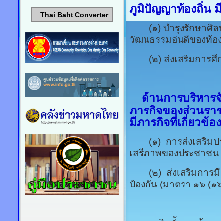
ภูมิปัญญาท้องถิ่น มีภ
Thai Baht Converter
(๑) บำรุงรักษาศิลปะ
วัฒนธรรมอันดีของท้อง
(๒) ส่งเสริมการศึก
ด้านการบริหารจ
ภารกิจของส่วนราช
มีภารกิจที่เกี่ยวข้อง 
(๑) การส่งเสริมปร
เสรีภาพของประชาชน 
(๒) ส่งเสริมการมีส
ป้องกัน (มาตรา ๑๖ (๑๖