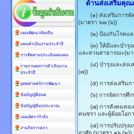
ด้านส่งเสริมคุณภา
(๑) ส่งเสริมการพัฒนา
(มาตรา ๖๗ (๖))
แผนพัฒนาท้องถิ่น
(๒) ป้องกันโรคและระ
แผนดำเนินงานประจำปี
(๓) ให้มีและบำรุงสถ
และสวนสาธารณะ(มาต
การติดตามประเมินผลแผน
(๔) บำรุงและส่งเส
รายงานผลการดำเนินงาน
(๗))
ประจำปี
(๕) การส่งเสริมการ
ยุทธศาสตร์การพัฒนา
(๖) การจัดการศึกษา
ข้อบัญญัติอบต
ข้อบัญญัติงบประมาณ
(๗) การสังคมสงเครา
คนชรา และผู้ด้อยโอกา
แผนอัตรากำลัง
(๘) การปรับปรุงแหล่ง
งานกิจการสภา
อาศัย (มาตรา ๑๖ (๒))