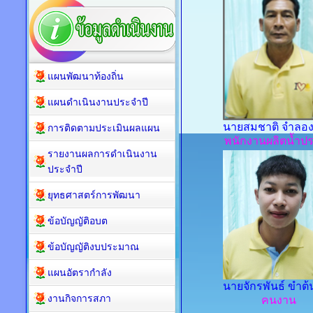
แผนพัฒนาท้องถิ่น
แผนดำเนินงานประจำปี
นายสมชาติ จำลอ
การติดตามประเมินผลแผน
พนักงานผลิตน้ำป
รายงานผลการดำเนินงาน
ประจำปี
ยุทธศาสตร์การพัฒนา
ข้อบัญญัติอบต
ข้อบัญญัติงบประมาณ
แผนอัตรากำลัง
นายจักรพันธ์ ขำต้
งานกิจการสภา
คนงาน