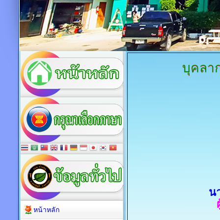
บุคลา
นา
หน้าหลัก